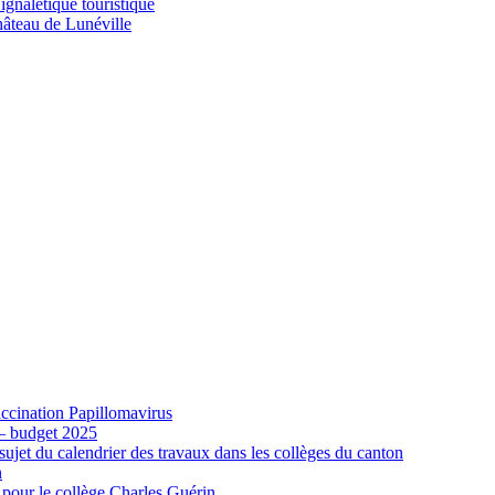
gnalétique touristique
âteau de Lunéville
cination Papillomavirus
 – budget 2025
ujet du calendrier des travaux dans les collèges du canton
n
 pour le collège Charles Guérin