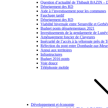
Question d’actualité de Thibault BAZIN – Dé
Déneigement des RD
Aide à l’investissement pour les communes
Fauchage tardif
Déneigement des RD
Viabilité hivernale entre Seranville et Gerbév
Budget ponts départementaux 2021
Investissements de la gendarmerie de Lunévil
Aménagement foncier de Clayeures
Insécurité de l’accès à la véloroute près de
Réfection du pont entre Dombasle-sur-Meurt
Appui aux territoires
Infrastructures
Budget 2016 ponts
Voie douce
Téléphonie mobile
Développement et économie