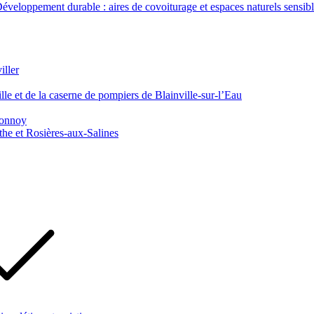
veloppement durable : aires de covoiturage et espaces naturels sensib
iller
le et de la caserne de pompiers de Blainville-sur-l’Eau
 Tonnoy
he et Rosières-aux-Salines