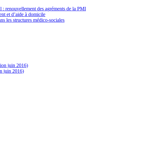
al : renouvellement des agréments de la PMI
nt et d’aide à domicile
ns les structures médico-sociales
sion juin 2016)
n juin 2016)