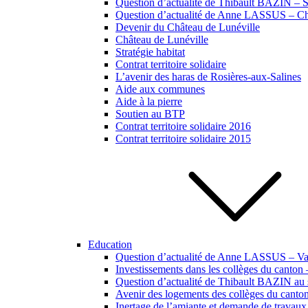
Question d’actualité de Thibault BAZIN – Si
Question d’actualité de Anne LASSUS – Ch
Devenir du Château de Lunéville
Château de Lunéville
Stratégie habitat
Contrat territoire solidaire
L’avenir des haras de Rosières-aux-Salines
Aide aux communes
Aide à la pierre
Soutien au BTP
Contrat territoire solidaire 2016
Contrat territoire solidaire 2015
Education
Question d’actualité de Anne LASSUS – Vac
Investissements dans les collèges du canton
Question d’actualité de Thibault BAZIN au s
Avenir des logements des collèges du canto
Inertage de l’amiante et demande de travaux