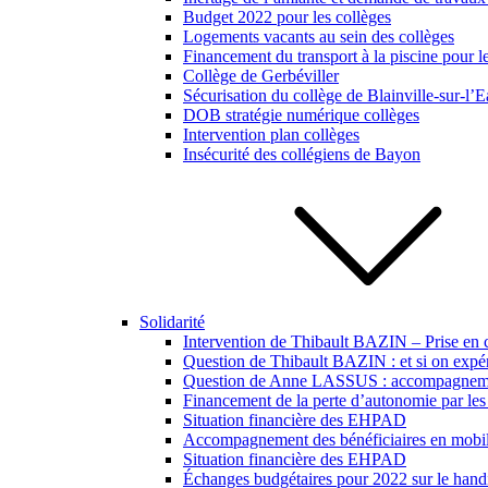
Budget 2022 pour les collèges
Logements vacants au sein des collèges
Financement du transport à la piscine pour l
Collège de Gerbéviller
Sécurisation du collège de Blainville-sur-l’
DOB stratégie numérique collèges
Intervention plan collèges
Insécurité des collégiens de Bayon
Solidarité
Intervention de Thibault BAZIN – Prise en 
Question de Thibault BAZIN : et si on expér
Question de Anne LASSUS : accompagnement 
Financement de la perte d’autonomie par les 
Situation financière des EHPAD
Accompagnement des bénéficiaires en mobili
Situation financière des EHPAD
Échanges budgétaires pour 2022 sur le hand