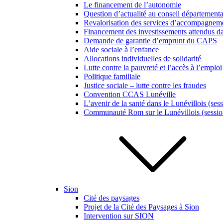
Le financement de l’autonomie
Question d’actualité au conseil département
Revalorisation des services d’accompagneme
Financement des investissements attendus da
Demande de garantie d’emprunt du CAPS
Aide sociale à l’enfance
Allocations individuelles de solidarité
Lutte contre la pauvreté et l’accès à l’emploi
Politique familiale
Justice sociale – lutte contre les fraudes
Convention CCAS Lunéville
L’avenir de la santé dans le Lunévillois (ses
Communauté Rom sur le Lunévillois (sessio
Sion
Cité des paysages
Projet de la Cité des Paysages à Sion
Intervention sur SION