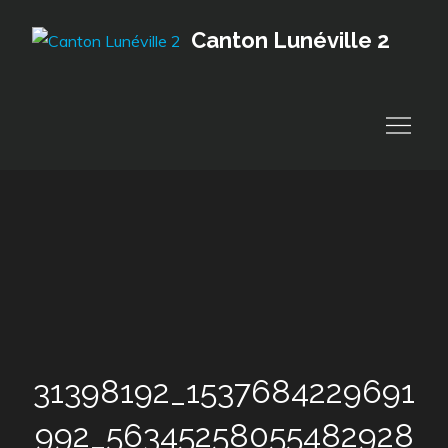
Skip
Canton Lunéville 2
to
content
31398192_1537684229691
992_56345258055482928