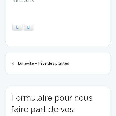
5 mai 2018
on
Facebook
Twitter
Navigation
Lunéville – Fête des plantes
de
l’article
Formulaire pour nous
faire part de vos