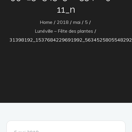
11_n
Home
2018
mai
5
Lunéville – Fête des plantes
31398192_1537684229691992_5634525805548292
Posted