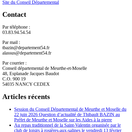
Site du Conseil Départemental
Contact
Par téléphone :
03.83.94.54.54
Par mail :
tbazin@departement54.fr
alassus@departement54.fr
Par courrier :
Conseil départemental de Meurthe-et-Moselle
48, Esplanade Jacques Baudot
C.O. 900 19
54035 NANCY CEDEX
Articles récents
Session du Conseil Départemental de Meurthe et Moselle du
22 juin 2026 Question d’actualité de Thibault BAZIN au
Préfet de Meurthe et Moselle sur les Aides à la pierre
Au repas traditionnel de la Saint-Valentin organisée par le
club de loisirs à rosières-aux-salines le vendredi 13 février