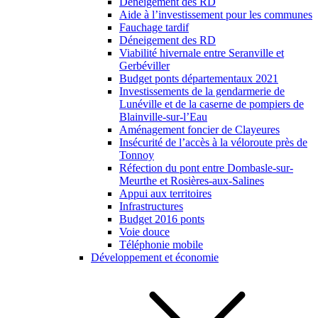
Déneigement des RD
Aide à l’investissement pour les communes
Fauchage tardif
Déneigement des RD
Viabilité hivernale entre Seranville et
Gerbéviller
Budget ponts départementaux 2021
Investissements de la gendarmerie de
Lunéville et de la caserne de pompiers de
Blainville-sur-l’Eau
Aménagement foncier de Clayeures
Insécurité de l’accès à la véloroute près de
Tonnoy
Réfection du pont entre Dombasle-sur-
Meurthe et Rosières-aux-Salines
Appui aux territoires
Infrastructures
Budget 2016 ponts
Voie douce
Téléphonie mobile
Développement et économie