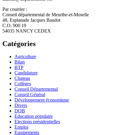
Par courrier :
Conseil départemental de Meurthe-et-Moselle
48, Esplanade Jacques Baudot
C.O. 900 19
54035 NANCY CEDEX
Catégories
Agriculture
Bilan
BTP
Candidature
Chateau
Collèges
Conseil Départemental
Conseil Général
Développement économique
Divers
DOB
Education populaire
Elections présidentielles
Emploi
Equipements