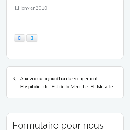
Posted
11 janvier 2018
on
Facebook
Twitter
Navigation
Aux voeux aujourd’hui du Groupement
Hospitalier de l’Est de la Meurthe-Et-Moselle
de
l’article
Formulaire pour nous