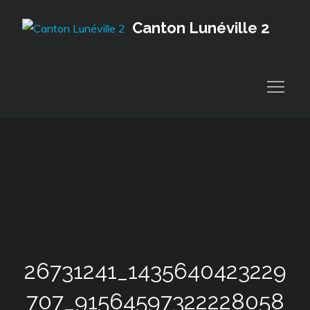
Skip
Canton Lunéville 2
to
content
26731241_1435640423229
707_91564597322228058