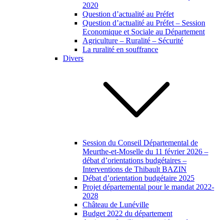
2020
Question d’actualité au Préfet
Question d’actualité au Préfet – Session
Economique et Sociale au Département
Agriculture – Ruralité – Sécurité
La ruralité en souffrance
Divers
Session du Conseil Départemental de
Meurthe-et-Moselle du 11 février 2026 –
débat d’orientations budgétaires –
Interventions de Thibault BAZIN
Débat d’orientation budgétaire 2025
Projet départemental pour le mandat 2022-
2028
Château de Lunéville
Budget 2022 du département