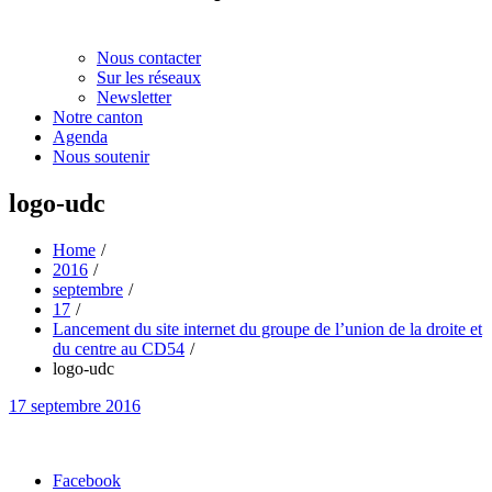
Nous contacter
Sur les réseaux
Newsletter
Notre canton
Agenda
Nous soutenir
logo-udc
Home
2016
septembre
17
Lancement du site internet du groupe de l’union de la droite et
du centre au CD54
logo-udc
Posted
17 septembre 2016
on
Partager
Facebook