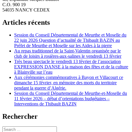
C.O. 900 19
54035 NANCY CEDEX
Articles récents
Session du Conseil Départemental de Meurthe et Moselle du
22 juin 2026 Question d’actualité de Thibault BAZIN au
Préfet de Meurthe et Moselle sur les Aides à la pierre
Au repas traditionnel de la Saint-Valentin organisée par le
club de loisirs à rosières-aux-salines le vendredi 13 février
Très beau spectacle le vendredi 13 février de l’association
EXPRESSION DANSE à la maison des fêtes et de la culture
à Blainville sur l’eau
Aux cérémonies commémoratives à Bayon et Villacourt ce
dimanche 15 février, en mémoire des morts du territoire
pendant la guerre d’Algérie.
Session du Conseil Départemental de Meurthe-et-Moselle du
11 février 2026 – débat d’orientations budgétaires –
Interventions de Thibault BAZIN
Rechercher
Search