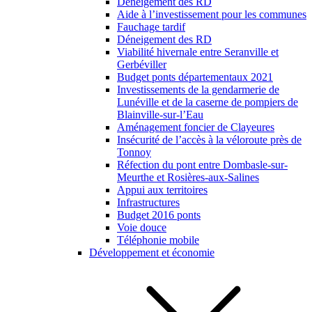
Déneigement des RD
Aide à l’investissement pour les communes
Fauchage tardif
Déneigement des RD
Viabilité hivernale entre Seranville et
Gerbéviller
Budget ponts départementaux 2021
Investissements de la gendarmerie de
Lunéville et de la caserne de pompiers de
Blainville-sur-l’Eau
Aménagement foncier de Clayeures
Insécurité de l’accès à la véloroute près de
Tonnoy
Réfection du pont entre Dombasle-sur-
Meurthe et Rosières-aux-Salines
Appui aux territoires
Infrastructures
Budget 2016 ponts
Voie douce
Téléphonie mobile
Développement et économie