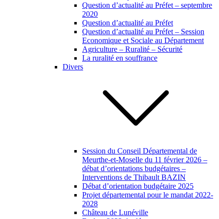
Question d’actualité au Préfet – septembre
2020
Question d’actualité au Préfet
Question d’actualité au Préfet – Session
Economique et Sociale au Département
Agriculture – Ruralité – Sécurité
La ruralité en souffrance
Divers
Session du Conseil Départemental de
Meurthe-et-Moselle du 11 février 2026 –
débat d’orientations budgétaires –
Interventions de Thibault BAZIN
Débat d’orientation budgétaire 2025
Projet départemental pour le mandat 2022-
2028
Château de Lunéville