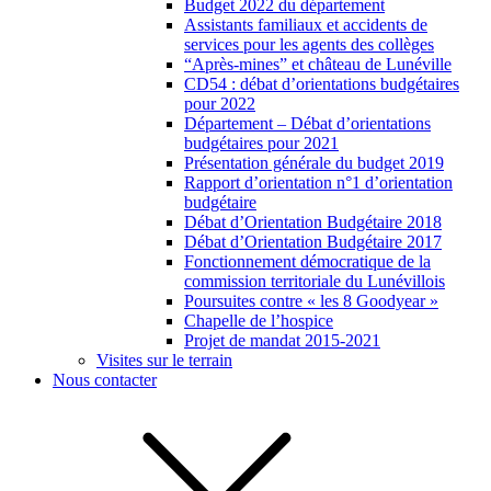
Budget 2022 du département
Assistants familiaux et accidents de
services pour les agents des collèges
“Après-mines” et château de Lunéville
CD54 : débat d’orientations budgétaires
pour 2022
Département – Débat d’orientations
budgétaires pour 2021
Présentation générale du budget 2019
Rapport d’orientation n°1 d’orientation
budgétaire
Débat d’Orientation Budgétaire 2018
Débat d’Orientation Budgétaire 2017
Fonctionnement démocratique de la
commission territoriale du Lunévillois
Poursuites contre « les 8 Goodyear »
Chapelle de l’hospice
Projet de mandat 2015-2021
Visites sur le terrain
Nous contacter