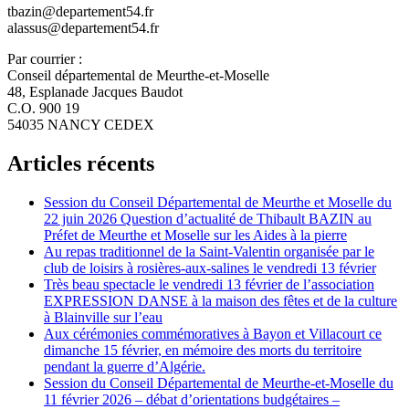
tbazin@departement54.fr
alassus@departement54.fr
Par courrier :
Conseil départemental de Meurthe-et-Moselle
48, Esplanade Jacques Baudot
C.O. 900 19
54035 NANCY CEDEX
Articles récents
Session du Conseil Départemental de Meurthe et Moselle du
22 juin 2026 Question d’actualité de Thibault BAZIN au
Préfet de Meurthe et Moselle sur les Aides à la pierre
Au repas traditionnel de la Saint-Valentin organisée par le
club de loisirs à rosières-aux-salines le vendredi 13 février
Très beau spectacle le vendredi 13 février de l’association
EXPRESSION DANSE à la maison des fêtes et de la culture
à Blainville sur l’eau
Aux cérémonies commémoratives à Bayon et Villacourt ce
dimanche 15 février, en mémoire des morts du territoire
pendant la guerre d’Algérie.
Session du Conseil Départemental de Meurthe-et-Moselle du
11 février 2026 – débat d’orientations budgétaires –