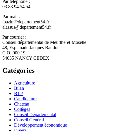
Par téléphone :
03.83.94.54.54
Par mail :
tbazin@departement54.fr
alassus@departement54.fr
Par courrier :
Conseil départemental de Meurthe-et-Moselle
48, Esplanade Jacques Baudot
C.O. 900 19
54035 NANCY CEDEX
Catégories
Agriculture
Bilan
BTP
Candidature
Chateau
Collèges
Conseil Départemental
Conseil Général
Développement économique
Divers