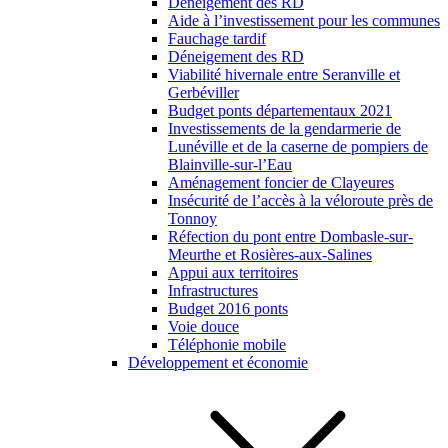
Déneigement des RD
Aide à l’investissement pour les communes
Fauchage tardif
Déneigement des RD
Viabilité hivernale entre Seranville et
Gerbéviller
Budget ponts départementaux 2021
Investissements de la gendarmerie de
Lunéville et de la caserne de pompiers de
Blainville-sur-l’Eau
Aménagement foncier de Clayeures
Insécurité de l’accès à la véloroute près de
Tonnoy
Réfection du pont entre Dombasle-sur-
Meurthe et Rosières-aux-Salines
Appui aux territoires
Infrastructures
Budget 2016 ponts
Voie douce
Téléphonie mobile
Développement et économie