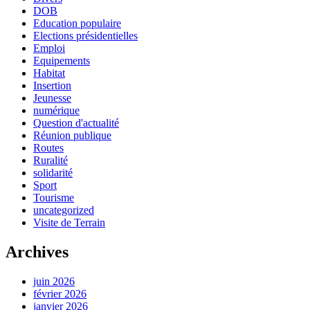
DOB
Education populaire
Elections présidentielles
Emploi
Equipements
Habitat
Insertion
Jeunesse
numérique
Question d'actualité
Réunion publique
Routes
Ruralité
solidarité
Sport
Tourisme
uncategorized
Visite de Terrain
Archives
juin 2026
février 2026
janvier 2026