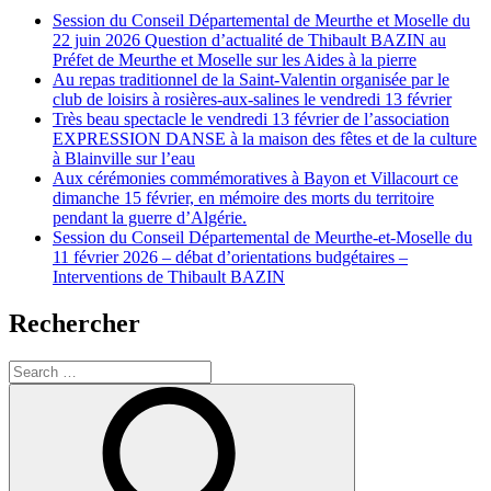
Session du Conseil Départemental de Meurthe et Moselle du
22 juin 2026 Question d’actualité de Thibault BAZIN au
Préfet de Meurthe et Moselle sur les Aides à la pierre
Au repas traditionnel de la Saint-Valentin organisée par le
club de loisirs à rosières-aux-salines le vendredi 13 février
Très beau spectacle le vendredi 13 février de l’association
EXPRESSION DANSE à la maison des fêtes et de la culture
à Blainville sur l’eau
Aux cérémonies commémoratives à Bayon et Villacourt ce
dimanche 15 février, en mémoire des morts du territoire
pendant la guerre d’Algérie.
Session du Conseil Départemental de Meurthe-et-Moselle du
11 février 2026 – débat d’orientations budgétaires –
Interventions de Thibault BAZIN
Rechercher
Search
for:
Search