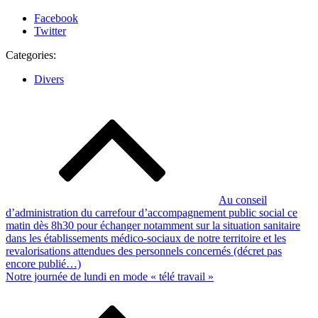
Partager
Facebook
la
Twitter
publication
Categories:
"2022"
Divers
Navigation
de
l’article
Au conseil
d’administration du carrefour d’accompagnement public social ce
matin dès 8h30 pour échanger notamment sur la situation sanitaire
dans les établissements médico-sociaux de notre territoire et les
revalorisations attendues des personnels concernés (décret pas
encore publié…)
Notre journée de lundi en mode « télé travail »