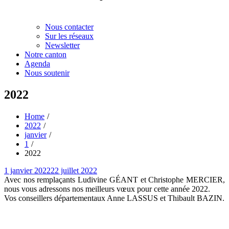
Nous contacter
Sur les réseaux
Newsletter
Notre canton
Agenda
Nous soutenir
2022
Home
2022
janvier
1
2022
Posted
1 janvier 2022
22 juillet 2022
on
Avec nos remplaçants Ludivine GÉANT et Christophe MERCIER,
nous vous adressons nos meilleurs vœux pour cette année 2022.
Vos conseillers départementaux Anne LASSUS et Thibault BAZIN.