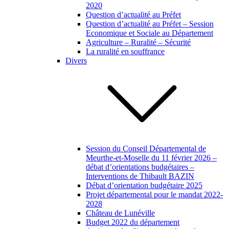
2020
Question d’actualité au Préfet
Question d’actualité au Préfet – Session
Economique et Sociale au Département
Agriculture – Ruralité – Sécurité
La ruralité en souffrance
Divers
Session du Conseil Départemental de
Meurthe-et-Moselle du 11 février 2026 –
débat d’orientations budgétaires –
Interventions de Thibault BAZIN
Débat d’orientation budgétaire 2025
Projet départemental pour le mandat 2022-
2028
Château de Lunéville
Budget 2022 du département