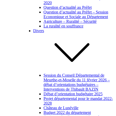
2020
Question d’actualité au Préfet
Question d’actualité au Préfet – Session
Economique et Sociale au Département
Agriculture – Ruralité – Sécurité
La ruralité en souffrance
Divers
Session du Conseil Départemental de
Meurthe-et-Moselle du 11 février 2026 –
débat d’orientations budgétaires –
Interventions de Thibault BAZIN
Débat d’orientation budgétaire 2025
Projet départemental pour le mandat 2022-
2028
Château de Lunéville
Budget 2022 du département