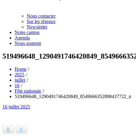
Nous contacter
Sur les réseaux
Newsletter
Notre canton
Agenda
Nous soutenir
519496648_1290491746420849_854966635
Home
2025
juillet
16
Fête nationale
519496648_1290491746420849_8549666352898437722_n
Posted
16 juillet 2025
on
Facebook
Twitter