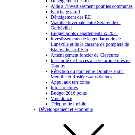
Déneigement des RD
Aide à l’investissement pour les communes
Fauchage tardif
Déneigement des RD
Viabilité hivernale entre Seranville et
Gerbéviller
Budget ponts départementaux 2021
Investissements de la gendarmerie de
Lunéville et de la caserne de pompiers de
Blainville-sur-l’Eau
Aménagement foncier de Clayeures
Insécurité de l’accès à la véloroute près de
Tonnoy
Réfection du pont entre Dombasle-sur-
Meurthe et Rosières-aux-Salines
Appui aux territoires
Infrastructures
Budget 2016 ponts
Voie douce
Téléphonie mobile
Développement et économie